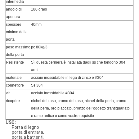
intermedia
angolo di
180 gradi
apertura
spessore
40mm
minimo della
porta
peso massimo
pc 80kg/3
della porta
Resistente
Sì, questa cerniera è installata dagli ss che fondono 304
armi
materiale
acciaio inossidabile in lega di zinco e #304
connettore
Ss 304
viti
acciaio inossidabile #304
ricoprire
nichel del raso, cromo del raso, nichel della perla, cromo
della perla, oro placcato, bronzo dell'oggetto d'antiquariato
e rame antico o come vostro requisito
USO:
Porta di legno
porta di entrata,
porta a battenti,