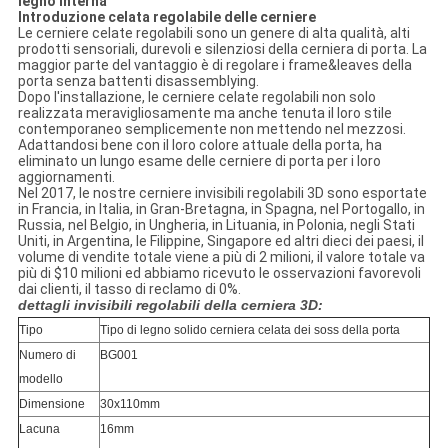
legno interna
Introduzione celata regolabile delle cerniere
Le cerniere celate regolabili sono un genere di alta qualità, alti
prodotti sensoriali, durevoli e silenziosi della cerniera di porta. La
maggior parte del vantaggio è di regolare i frame&leaves della
porta senza battenti disassemblying.
Dopo l'installazione, le cerniere celate regolabili non solo
realizzata meravigliosamente ma anche tenuta il loro stile
contemporaneo semplicemente non mettendo nel mezzosi.
Adattandosi bene con il loro colore attuale della porta, ha
eliminato un lungo esame delle cerniere di porta per i loro
aggiornamenti.
Nel 2017, le nostre cerniere invisibili regolabili 3D sono esportate
in Francia, in Italia, in Gran-Bretagna, in Spagna, nel Portogallo, in
Russia, nel Belgio, in Ungheria, in Lituania, in Polonia, negli Stati
Uniti, in Argentina, le Filippine, Singapore ed altri dieci dei paesi, il
volume di vendite totale viene a più di 2 milioni, il valore totale va
più di $10 milioni ed abbiamo ricevuto le osservazioni favorevoli
dai clienti, il tasso di reclamo di 0%.
dettagli invisibili regolabili della cerniera 3D:
Tipo
Tipo di legno solido cerniera celata dei soss della porta
Numero di
BG001
modello
Dimensione
30x110mm
Lacuna
16mm