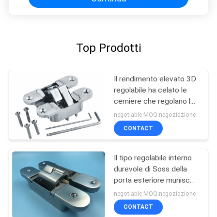
Top Prodotti
Il rendimento elevato 3D
regolabile ha celato le
cerniere che regolano le
cerniere nascoste
negotiable MOQ:negoziazione
CONTACT
Il tipo regolabile interno
durevole di Soss della
porta esteriore munisce
tre di cardini Demension
negotiable MOQ:negoziazione
CONTACT