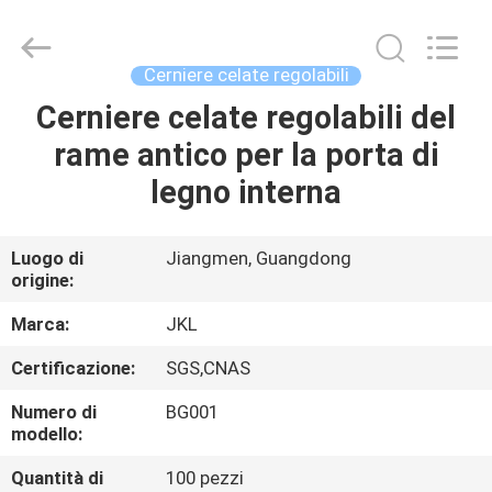
JinKaiLi
Hardware
Products
Co.,Ltd.
All
Cerniere celate regolabili
Rights
Reserved.
Cerniere celate regolabili del
CASA
Developed
by
ECER
rame antico per la porta di
PRODOTTI
legno interna
CIRCA
Luogo di
Jiangmen, Guangdong
origine:
NOI
Marca:
JKL
GIRO
Certificazione:
SGS,CNAS
DELLA
Numero di
BG001
FABBRICA
modello:
Quantità di
100 pezzi