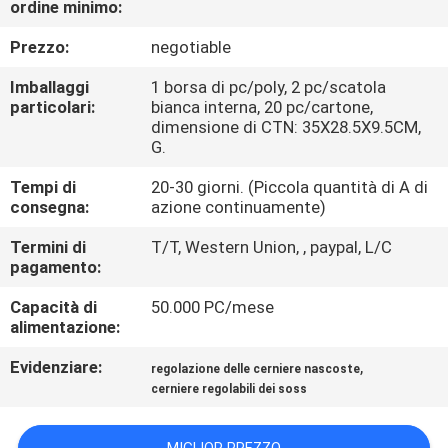
ordine minimo:
CONTROLLO
DI
Prezzo:
negotiable
QUALITÀ
Imballaggi
1 borsa di pc/poly, 2 pc/scatola
particolari:
bianca interna, 20 pc/cartone,
dimensione di CTN: 35X28.5X9.5CM,
CONTATTICI
G.
Tempi di
20-30 giorni. (Piccola quantità di A di
NOTIZIE
consegna:
azione continuamente)
Termini di
T/T, Western Union, , paypal, L/C
pagamento:
CASI
Capacità di
50.000 PC/mese
alimentazione:
MAPPA
DEL
Evidenziare:
,
regolazione delle cerniere nascoste
cerniere regolabili dei soss
SITO