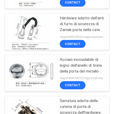
per la porta della toilette
CONTROLLO
CONTACT
DI
Hardware adatto dell'anti
QUALITÀ
37
di furto di sicurezza di
Zamak porta della catena
Cerniera invisibile
CONTATTICI
per l'hotel/porta a
negotiable MOQ:negoziazione
del supporto della
battenti interna
CONTACT
mortasa
NOTIZIE
Acciaio inossidabile di
legno dell'anello di tirata
CASI
della porta del metallo di
27
anti corrosione per uso
negotiable MOQ:negoziazione
commerciale residenziale
MAPPA
Cerniere celate
CONTACT
DEL
regolabili
Serratura adatta della
SITO
catena di porta di
sicurezza dell'hardware