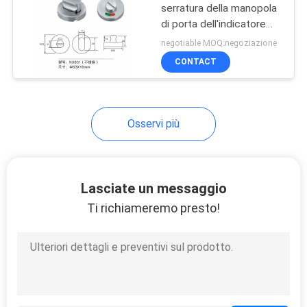
serratura della manopola
di porta dell'indicatore
28
dell'acciaio inossidabile
negotiable MOQ:negoziazione
dell'hardware della porta
Cerniere invisibili
CONTACT
degli ss 304
della primavera
Osservi più
30
Lasciate un messaggio
Cerniere di porta
Ti richiameremo presto!
nascoste