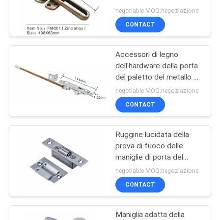
PRIVACY
della porta di sicurezza
negotiable MOQ:negoziazione
della porta in lega di
POLICY
CONTACT
zinco della catena
41
Accessori di legno
cerniere celate 3d
dell'hardware della porta
del paletto del metallo di
estensione in lega di
negotiable MOQ:negoziazione
zinco
CONTACT
Ruggine lucidata della
43
prova di fuoco delle
Cerniere celate
maniglie di porta del
Governo del fermo della
negotiable MOQ:negoziazione
dell'acciaio
porta dell'acciaio
CONTACT
inossidabile anti
inossidabile
Maniglia adatta della