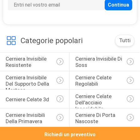
16
Cerniera continua
del piano
Categorie popolari
Tutti
Cerniera Invisibile 
Cerniera Invisibile Di 
Resistente
Soss
13
Cerniera Invisibile 
Cerniere Celate 
Del Supporto Della 
Regolabili
Cerniere di porta
Mortasa
Cerniere Celate 
Cerniere Celate 3d
quadrate
Dell'acciaio 
Inossidabile
Cerniere Invisibili 
Cerniere Di Porta 
Della Primavera
Nascoste
Richiedi un preventivo