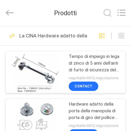
JinKaiLi
Hardware
Products
Prodotti
Co.,Ltd.
All
Rights
Reserved.
CASA
Developed
40
by
La CINA Hardware adatto della porta
ECER
cerniera invisibile
PRODOTTI
resistente
Tempo di impiego in lega
di zinco di 5 anni dell'anti
CIRCA
di furto di sicurezza del
NOI
catenaccio hardware
negotiable MOQ:negoziazione
adatto della porta
CONTACT
88
GIRO
Cerniera invisibile di
Hardware adatto della
DELLA
porta della manopola di
FABBRICA
Soss
porta di giro del pollice
dell'acciaio inossidabile
negotiable MOQ:negoziazione