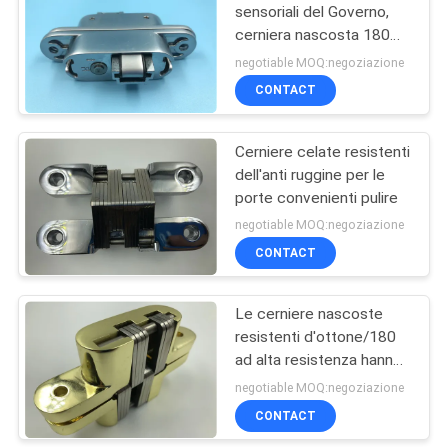
sensoriali del Governo,
cerniera nascosta 180
gradi in lega di zinco
negotiable MOQ:negoziazione
CONTACT
Cerniere celate resistenti
dell'anti ruggine per le
porte convenienti pulire
negotiable MOQ:negoziazione
CONTACT
Le cerniere nascoste
resistenti d'ottone/180
ad alta resistenza hanno
celato la cerniera
negotiable MOQ:negoziazione
CONTACT