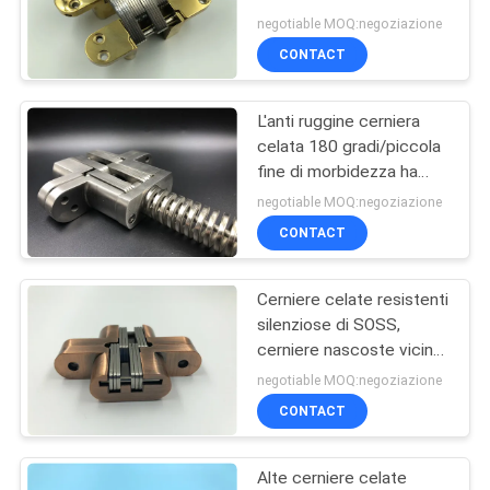
PRIVACY
Governo
negotiable MOQ:negoziazione
POLICY
CONTACT
L'anti ruggine cerniera
celata 180 gradi/piccola
fine di morbidezza ha
celato le cerniere
negotiable MOQ:negoziazione
CONTACT
Cerniere celate resistenti
silenziose di SOSS,
cerniere nascoste vicine
del gabinetto della
negotiable MOQ:negoziazione
primavera
CONTACT
Alte cerniere celate