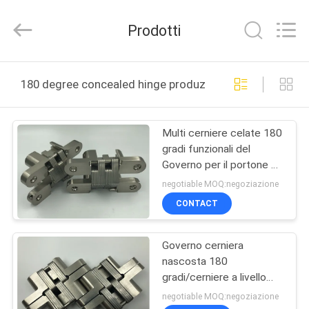
JinKaiLi
Hardware
Products
Prodotti
Co.,Ltd.
All
Rights
Reserved.
Developed
CASA
by
180 degree concealed hinge produzione online
ECER
PRODOTTI
Multi cerniere celate 180
gradi funzionali del
CIRCA
Governo per il portone a
NOI
prova di fuoco di Manica
negotiable MOQ:negoziazione
della porta
CONTACT
GIRO
Governo cerniera
DELLA
nascosta 180
FABBRICA
gradi/cerniere a livello
nascoste vicine di
negotiable MOQ:negoziazione