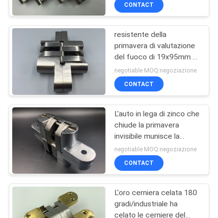
morbidezza
CONTROLLO
CONTACT
DI
resistente della
QUALITÀ
primavera di valutazione
del fuoco di 19x95mm gli
CONTATTICI
ss 304 celato munisce la
negotiable MOQ:negoziazione
cerniera di cardini
CONTACT
nascosta 180 gradi
NOTIZIE
L'auto in lega di zinco che
chiude la primavera
CASI
invisibile munisce la
cerniera di cardini celata
negotiable MOQ:negoziazione
90 gradi
MAPPA
CONTACT
DEL
L'oro cerniera celata 180
SITO
gradi/industriale ha
celato le cerniere del