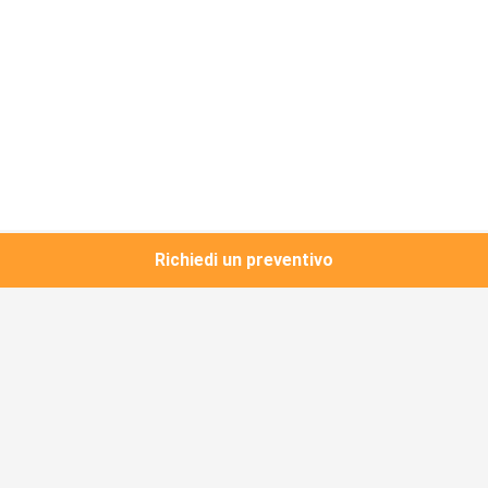
Richiedi un preventivo
Categorie popolari
Tutti
Cerniera Invisibile 
Cerniera Invisibile Di 
Resistente
Soss
Cerniera Invisibile 
Cerniere Celate 
Del Supporto Della 
Regolabili
Mortasa
Cerniere Celate 
Cerniere Celate 3d
Dell'acciaio 