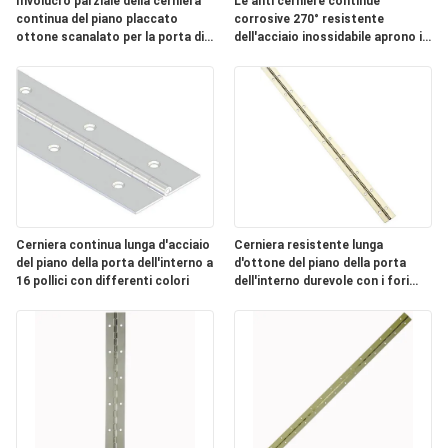
Involucro parziale della cerniera
Le anti cerniere continue
PRIVACY
continua del piano placcato
corrosive 270° resistente
ottone scanalato per la porta di
dell'acciaio inossidabile aprono il
POLICY
piegamento del metallo
grado
Cerniera continua lunga d'acciaio
Cerniera resistente lunga
del piano della porta dell'interno a
d'ottone del piano della porta
16 pollici con differenti colori
dell'interno durevole con i fori
della vite