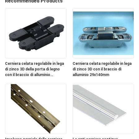
Recommended Products
CONTROLLO
DI
QUALITÀ
CONTATTICI
NOTIZIE
Cerniera celata regolabile in lega
Cerniera celata regolabile in lega
di zinco 3D della porta di legno
di zinco 3D con il braccio di
con il braccio di alluminio
alluminio 29x140mm
29x160mm
CASI
MAPPA
DEL
SITO