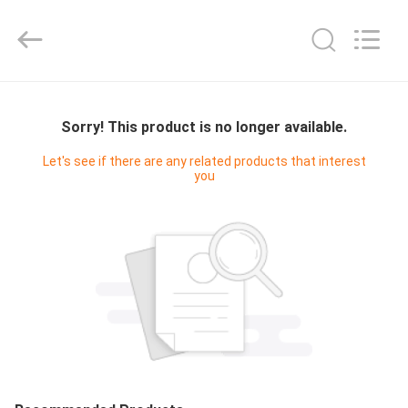
JinKaiLi
Hardware
Products
Co.,Ltd.
All
Rights
Reserved.
Developed
CASA
by
ECER
Sorry! This product is no longer available.
PRODOTTI
Let's see if there are any related products that interest
you
CIRCA
NOI
GIRO
DELLA
FABBRICA