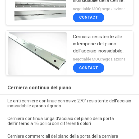
inossidabile della cerniera
del piano regolabile
negotiable MOQ:negoziazione
CONTACT
Cerniera resistente alle
intemperie del piano
dell'acciaio inossidabile
della cerniera resistente
negotiable MOQ:negoziazione
a prova di fuoco del
CONTACT
piano
Cerniera continua del piano
Le anti cerniere continue corrosive 270° resistente dell'acciaio
inossidabile aprono il grado
Cerniera continua lunga d'acciaio del piano della porta
dell'interno a 16 pollici con differenti colori
Cerniere commerciali del piano della porta della cerniera