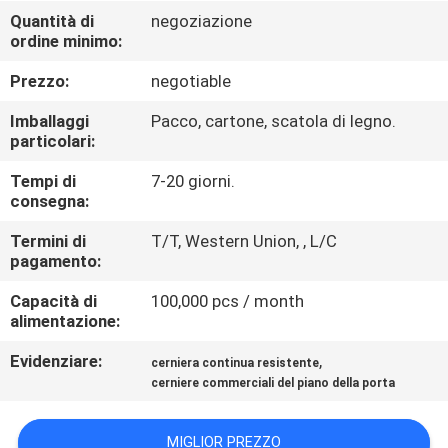
CONTROLLO
Quantità di
negoziazione
ordine minimo:
DI
QUALITÀ
Prezzo:
negotiable
Imballaggi
Pacco, cartone, scatola di legno.
CONTATTICI
particolari:
Tempi di
7-20 giorni.
consegna:
NOTIZIE
Termini di
T/T, Western Union, , L/C
pagamento:
CASI
Capacità di
100,000 pcs / month
alimentazione:
MAPPA
Evidenziare:
,
cerniera continua resistente
DEL
cerniere commerciali del piano della porta
SITO
MIGLIOR PREZZO