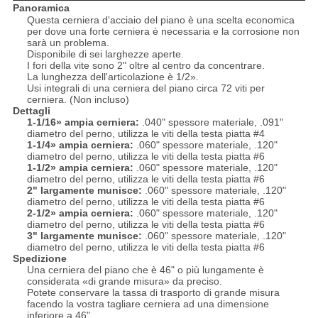
Panoramica
Questa cerniera d'acciaio del piano è una scelta economica
per dove una forte cerniera è necessaria e la corrosione non
sarà un problema.
Disponibile di sei larghezze aperte.
I fori della vite sono 2" oltre al centro da concentrare.
La lunghezza dell'articolazione è 1/2».
Usi integrali di una cerniera del piano circa 72 viti per
cerniera. (Non incluso)
Dettagli
1-1/16» ampia cerniera:
.040" spessore materiale, .091"
diametro del perno, utilizza le viti della testa piatta #4
1-1/4» ampia cerniera:
.060" spessore materiale, .120"
diametro del perno, utilizza le viti della testa piatta #6
1-1/2» ampia cerniera:
.060" spessore materiale, .120"
diametro del perno, utilizza le viti della testa piatta #6
2" largamente munisce:
.060" spessore materiale, .120"
diametro del perno, utilizza le viti della testa piatta #6
2-1/2» ampia cerniera:
.060" spessore materiale, .120"
diametro del perno, utilizza le viti della testa piatta #6
3" largamente munisce:
.060" spessore materiale, .120"
diametro del perno, utilizza le viti della testa piatta #6
Spedizione
Una cerniera del piano che è 46" o più lungamente è
considerata «di grande misura» da preciso.
Potete conservare la tassa di trasporto di grande misura
facendo la vostra tagliare cerniera ad una dimensione
inferiore a 46".