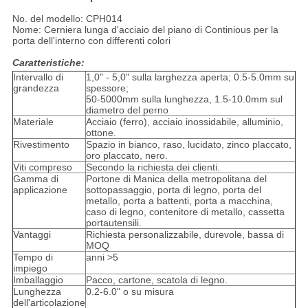
No. del modello: CPH014
Nome: Cerniera lunga d'acciaio del piano di Continious per la
porta dell'interno con differenti colori
Caratteristiche:
Intervallo di
1,0" - 5,0" sulla larghezza aperta; 0.5-5.0mm su
grandezza
spessore;
50-5000mm sulla lunghezza, 1.5-10.0mm sul
diametro del perno
Materiale
Acciaio (ferro), acciaio inossidabile, alluminio,
ottone.
Rivestimento
Spazio in bianco, raso, lucidato, zinco placcato,
oro placcato, nero.
Viti compreso
Secondo la richiesta dei clienti.
Gamma di
Portone di Manica della metropolitana del
applicazione
sottopassaggio, porta di legno, porta del
metallo, porta a battenti, porta a macchina,
caso di legno, contenitore di metallo, cassetta
portautensili.
Vantaggi
Richiesta personalizzabile, durevole, bassa di
MOQ
Tempo di
anni >5
impiego
Imballaggio
Pacco, cartone, scatola di legno.
Lunghezza
0.2-6.0" o su misura
dell'articolazione