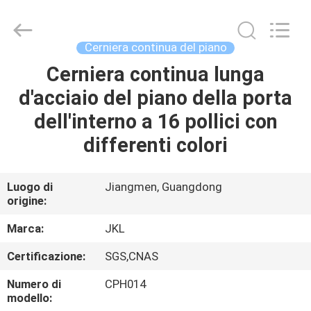
JinKaiLi
Hardware
Products
Co.,Ltd.
All
Cerniera continua del piano
Rights
Reserved.
Developed
Cerniera continua lunga
CASA
by
ECER
d'acciaio del piano della porta
PRODOTTI
dell'interno a 16 pollici con
differenti colori
CIRCA
NOI
Luogo di
Jiangmen, Guangdong
origine:
GIRO
Marca:
JKL
DELLA
Certificazione:
SGS,CNAS
FABBRICA
Numero di
CPH014
modello: