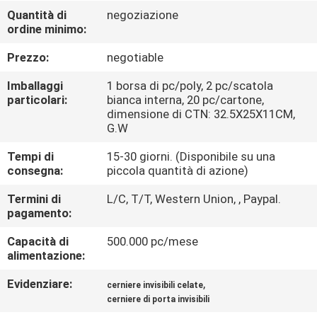
CONTROLLO
Quantità di
negoziazione
ordine minimo:
DI
QUALITÀ
Prezzo:
negotiable
Imballaggi
1 borsa di pc/poly, 2 pc/scatola
CONTATTICI
particolari:
bianca interna, 20 pc/cartone,
dimensione di CTN: 32.5X25X11CM,
G.W
NOTIZIE
Tempi di
15-30 giorni. (Disponibile su una
consegna:
piccola quantità di azione)
CASI
Termini di
L/C, T/T, Western Union, , Paypal.
pagamento:
MAPPA
Capacità di
500.000 pc/mese
alimentazione:
DEL
SITO
Evidenziare:
,
cerniere invisibili celate
cerniere di porta invisibili