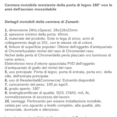
Cerniera invisibile resistente della porta di legno 180° con le
armi dell'acciaio inossidabile
Dettagli invisibili della cerniera di Zamark:
1,
dimensione (WxLxSpace): 28x118x22mm.
2,
spessore minimo della porta: 40mm.
3,
materiale del prodotto: Ente in lega di zinco, armi di
collegamento degli ss 201, con le stesse viti di colore.
4,
finiture di superficie popolari: Ottone dell'oggetto d'antiquariato
di Chrome/lucidato nichel del raso di Chrome/del raso,
Nichel della perla di Chrome/della perla placcato oro luminoso di
rame antico,
Elettroforesi nera d'ottone spazzolata PVD dell'oggetto
d'antiquariato di giallo del nichel del raso.
5,
uso principale: Porta di legno, porta di entrata, porta ecc. della
villa, dell'entrata principale.
6,
uso di Residential&Commercial: Entrambi disponibili.
7,
caricamento del peso: 100 pc kgs/3.
8,
grado aperto: 180°.
9,
testing&certificate di qualità: SGS, CNAS, mA, AL,
normalizzazione di sicurezza del lavoro.
10,
vantaggi: Perforando per essere installazione invisibile,
celata per uno sguardo a livello completo, alta qualità, alto
sensoriale, durevole e silenzioso.