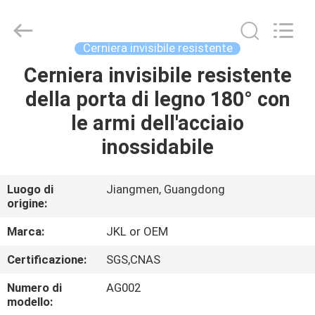
JinKaiLi
Hardware
Products
Co.,Ltd.
All
Cerniera invisibile resistente
Rights
Reserved.
Developed
Cerniera invisibile resistente
CASA
by
ECER
della porta di legno 180° con
PRODOTTI
le armi dell'acciaio
inossidabile
CIRCA
NOI
Luogo di
Jiangmen, Guangdong
origine:
GIRO
Marca:
JKL or OEM
DELLA
Certificazione:
SGS,CNAS
FABBRICA
Numero di
AG002
modello: