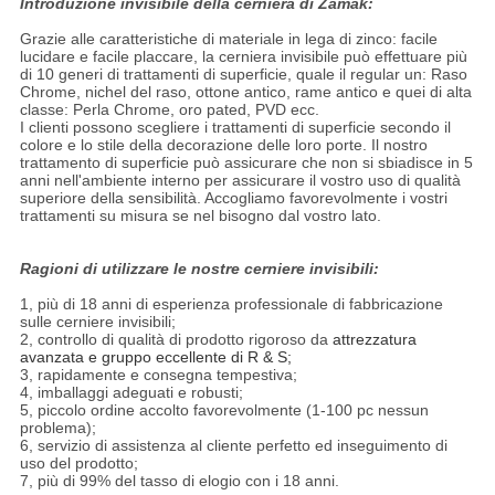
Introduzione invisibile della cerniera di Zamak:
Grazie alle caratteristiche di materiale in lega di zinco: facile
lucidare e facile placcare, la cerniera invisibile può effettuare più
di 10 generi di trattamenti di superficie, quale il regular un: Raso
Chrome, nichel del raso, ottone antico, rame antico e quei di alta
classe: Perla Chrome, oro pated, PVD ecc.
I clienti possono scegliere i trattamenti di superficie secondo il
colore e lo stile della decorazione delle loro porte. Il nostro
trattamento di superficie può assicurare che non si sbiadisce in 5
anni nell'ambiente interno per assicurare il vostro uso di qualità
superiore della sensibilità. Accogliamo favorevolmente i vostri
trattamenti su misura se nel bisogno dal vostro lato.
Ragioni di utilizzare le nostre cerniere invisibili:
1, più di 18 anni di esperienza professionale di fabbricazione
sulle cerniere invisibili;
2, controllo di qualità di prodotto rigoroso da
attrezzatura
avanzata e gruppo eccellente di R & S;
3, rapidamente e consegna tempestiva;
4, imballaggi adeguati e robusti;
5, piccolo ordine accolto favorevolmente (1-100 pc nessun
problema);
6, servizio di assistenza al cliente perfetto ed inseguimento di
uso del prodotto;
7, più di 99% del tasso di elogio con i 18 anni.