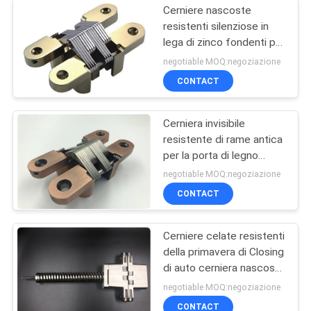
Cerniere nascoste
resistenti silenziose in
lega di zinco fondenti per
la porta di legno interna
negotiable MOQ:negoziazione
leggera
CONTACT
Cerniera invisibile
resistente di rame antica
per la porta di legno
interna spessa di 30mm
negotiable MOQ:negoziazione
CONTACT
Cerniere celate resistenti
della primavera di Closing
di auto cerniera nascosta
180 gradi
negotiable MOQ:negoziazione
CONTACT