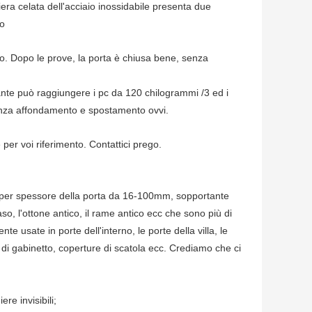
iera celata dell'acciaio inossidabile presenta due
so
co. Dopo le prove, la porta è chiusa bene, senza
te può raggiungere i pc da 120 chilogrammi /3 ed i
enza affondamento e spostamento ovvi.
per voi riferimento. Contattici prego.
 per spessore della porta da 16-100mm, sopportante
so, l'ottone antico, il rame antico ecc che sono più di
e usate in porte dell'interno, le porte della villa, le
e di gabinetto, coperture di scatola ecc. Crediamo che ci
re invisibili;