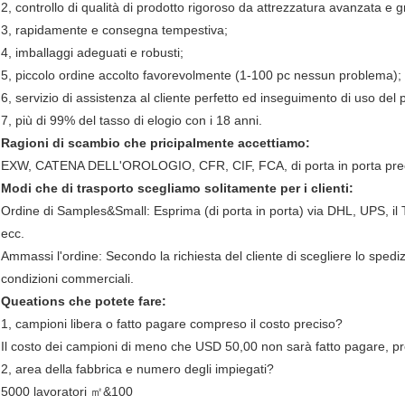
2, controllo di qualità di prodotto rigoroso da
attrezzatura avanzata e g
3, rapidamente e consegna tempestiva;
4, imballaggi adeguati e robusti;
5, piccolo ordine accolto favorevolmente (1-100 pc nessun problema);
6, servizio di assistenza al cliente perfetto ed inseguimento di uso del 
7, più di 99% del tasso di elogio con i 18 anni.
Ragioni di scambio che pricipalmente accettiamo:
EXW, CATENA DELL'OROLOGIO, CFR, CIF, FCA, di porta in porta pre
Modi che di trasporto scegliamo solitamente per i clienti:
Ordine di Samples&Small: Esprima (di porta in porta) via DHL, UPS, il 
ecc.
Ammassi l'ordine: Secondo la richiesta del cliente di scegliere lo sped
condizioni commerciali.
Queations che potete fare:
1, campioni libera o fatto pagare compreso il costo preciso?
Il costo dei campioni di meno che USD 50,00 non sarà fatto pagare, prec
2, area della fabbrica e numero degli impiegati?
5000 lavoratori ㎡&100