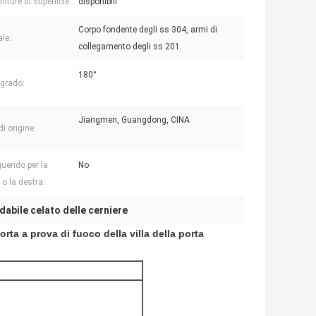
initure di superficie:
disponibili
Corpo fondente degli ss 304, armi di
ale:
collegamento degli ss 201
180°
 grado:
Jiangmen, Guangdong, CINA
i origine:
guendo per la
No
 o la destra:
dabile celato delle cerniere
orta a prova di fuoco della villa della porta