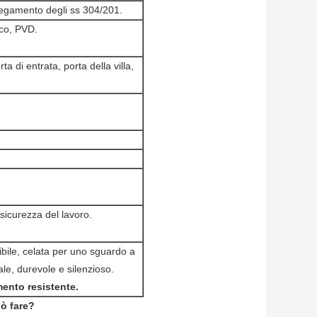
legamento degli ss 304/201.
ico, PVD.
ta di entrata, porta della villa,
icurezza del lavoro.
ibile, celata per uno sguardo a
iale, durevole e silenzioso.
mento resistente.
uò fare?