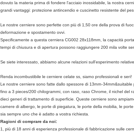
dovuto la materia prima di fondere l'acciaio inossidabile, la nostra cern
grandi vantaggi: protezione antincendio e cuscinetto resistente del pe
Le nostre cerniere sono perfette con più di 1,50 ore della prova di fuo
deformazione e spostamento ovvi.
Specificamente a questa cerniera CG002 28x118mm, la capacità portan
tempi di chiusura e di apertura possono raggiungere 200 mila volte s
Se siete interessato, abbiamo alcune relazioni sull'esperimento relative 
Renda incombustibile le cerniere celate ss, siamo professionali e seri!
Le nostre cerniere sono fatte dallo spessore di 13mm-34mm&suitable
fino a 3 pieces/200 chilogrammi, con raso, raso Chrome, il nichel del ra
dieci generi di trattamento di superficie. Queste cerniere sono ampiament
camere di albergo, le porte di piegatura, le porte della mobilia, le port
sia sempre uno che è adatto a vostra richiesta.
Ragioni di comprare da noi:
1, più di 18 anni di esperienza professionale di fabbricazione sulle cernie