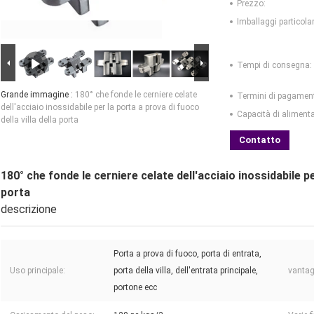
Prezzo:
Imballaggi particolar
Tempi di consegna:
Grande immagine :
180° che fonde le cerniere celate
Termini di pagamen
dell'acciaio inossidabile per la porta a prova di fuoco
Capacità di aliment
della villa della porta
Contatto
180° che fonde le cerniere celate dell'acciaio inossidabile per
porta
descrizione
Porta a prova di fuoco, porta di entrata,
Uso principale:
porta della villa, dell'entrata principale,
vantag
portone ecc