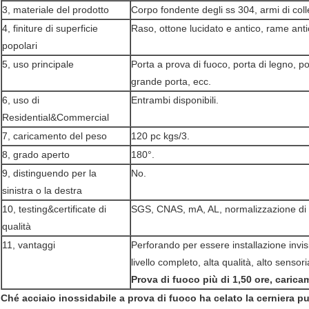
3, materiale del prodotto
Corpo fondente degli ss 304, armi di col
4, finiture di superficie
Raso, ottone lucidato e antico, rame ant
popolari
5, uso principale
Porta a prova di fuoco, porta di legno, por
grande porta, ecc.
6, uso di
Entrambi disponibili.
Residential&Commercial
7, caricamento del peso
120 pc kgs/3.
8, grado aperto
180°.
9, distinguendo per la
No.
sinistra o la destra
10, testing&certificate di
SGS, CNAS, mA, AL, normalizzazione di s
qualità
11, vantaggi
Perforando per essere installazione invis
livello completo, alta qualità, alto sensor
Prova di fuoco più di 1,50 ore, carica
Ché acciaio inossidabile a prova di fuoco ha celato la cerniera p