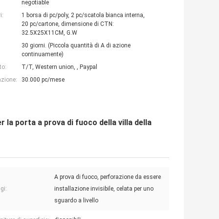
negotiable
i:
1 borsa di pc/poly, 2 pc/scatola bianca interna,
20 pc/cartone, dimensione di CTN:
32.5X25X11CM, G.W
30 giorni. (Piccola quantità di A di azione
continuamente)
to:
T/T, Western union, , Paypal
azione:
30.000 pc/mese
 la porta a prova di fuoco della villa della
A prova di fuoco, perforazione da essere
gi:
installazione invisibile, celata per uno
sguardo a livello