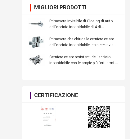
MIGLIORI PRODOTTI
Primavera invisibile di Closing di auto
dell'acciaio inossidabile di 4 di
montaggio dei fori cerniere del Governo
Primavera che chiude le cerniere celate
dell'acciaio inossidabile, cerniere invisibili
per le porte interne
Cerniere celate resistenti dell'acciaio
inossidabile con le ampie più forti armi di
collegamento
CERTIFICAZIONE