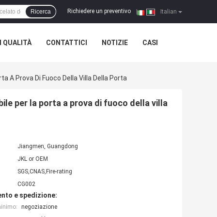
Richiedere un preventivo
Ricerca
|
Italian
 QUALITÀ
CONTATTICI
NOTIZIE
CASI
ta A Prova Di Fuoco Della Villa Della Porta
ile per la porta a prova di fuoco della villa
Jiangmen, Guangdong
JKL or OEM
SGS,CNAS,Fire-rating
CG002
nto e spedizione:
minimo:
negoziazione