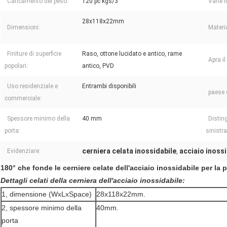
Caricamento del peso:
120 pc kgs/3
Varie f
28x118x22mm
Dimensioni:
Materi
Finiture di superficie
Raso, ottone lucidato e antico, rame
Apra il
popolari:
antico, PVD
Uso residenziale e
Entrambi disponibili
paese d
commerciale:
Spessore minimo della
40 mm
Distin
porta:
sinistra
cerniera celata inossidabile
acciaio inossi
Evidenziare:
,
180° che fonde le cerniere celate dell'acciaio inossidabile per la p
Dettagli celati della cerniera dell'acciaio inossidabile:
1, dimensione (WxLxSpace)
28x118x22mm.
2, spessore minimo della
40mm.
porta