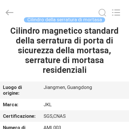
JinKaiLi
Hardware
Products
Co.,Ltd.
All
Cilindro della serratura di mortasa
Rights
Reserved.
Cilindro magnetico standard
CASA
Developed
by
ECER
della serratura di porta di
PRODOTTI
sicurezza della mortasa,
serrature di mortasa
CIRCA
residenziali
NOI
Luogo di
Jiangmen, Guangdong
origine:
GIRO
DELLA
Marca:
JKL
FABBRICA
Certificazione:
SGS,CNAS
Numero di
AML003