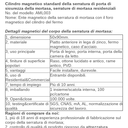
Cilindro magnetico standard della serratura di porta di
sicurezza della mortasa, serrature di mortasa residenziali
No. del modello: AML003
Nome: Ente magnetico della serratura di mortasa con il foro
magnetico del cilindro del fermo
Dettagli magnetici del corpo della serratura di mortasa:
1, dimensione
50x90mm.
2, materiale
Piatto anteriore in lega di zinco, fermo
magnetico, caso d'acciaio.
3, uso principale
Porta di legno, porta interna, porta della
camera da letto.
4, finiture di superficie
Raso, ottone lucidato e antico, rame
popolari
antico, PVD.
5, vantaggi
Facile installare, durevole.
6, uso di
Entrambi disponibili.
Residential&Commercial
7, tempo di impiego
Più di 10 anni.
8, imballando
1 insieme/scatola interna, 100
pc/cartone
9, Open&close
100.000 volte.
10, testing&certificate di
SGS, CNAS, mA, AL, normalizzazione di
qualità
sicurezza del lavoro.
Ragioni di comprare da noi:
1, più di 18 anni di esperienza professionale di fabbricazione sul
corpo della serratura di mortasa;
2, controllo di qualità di prodotto rigoroso da
attrezzatura