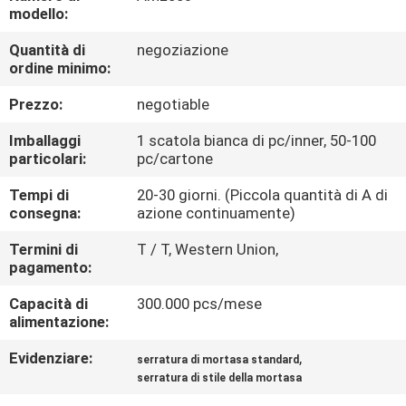
CONTROLLO
modello:
DI
Quantità di
negoziazione
ordine minimo:
QUALITÀ
Prezzo:
negotiable
CONTATTICI
Imballaggi
1 scatola bianca di pc/inner, 50-100
particolari:
pc/cartone
NOTIZIE
Tempi di
20-30 giorni. (Piccola quantità di A di
consegna:
azione continuamente)
CASI
Termini di
T / T, Western Union,
pagamento:
MAPPA
Capacità di
300.000 pcs/mese
alimentazione:
DEL
Evidenziare:
,
serratura di mortasa standard
SITO
serratura di stile della mortasa