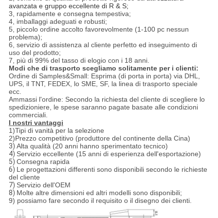
avanzata e gruppo eccellente di R & S;
3, rapidamente e consegna tempestiva;
4, imballaggi adeguati e robusti;
5, piccolo ordine accolto favorevolmente (1-100 pc nessun
problema);
6, servizio di assistenza al cliente perfetto ed inseguimento di
uso del prodotto;
7, più di 99% del tasso di elogio con i 18 anni.
Modi che di trasporto scegliamo solitamente per i clienti:
Ordine di Samples&Small: Esprima (di porta in porta) via DHL,
UPS, il TNT, FEDEX, lo SME, SF, la linea di trasporto speciale
ecc.
Ammassi l'ordine: Secondo la richiesta del cliente di scegliere lo
spedizioniere, le spese saranno pagate basate alle condizioni
commerciali.
I nostri vantaggi
1)Tipi di vanità per la selezione
2)Prezzo competitivo (produttore del continente della Cina)
3)
Alta qualità (20 anni hanno sperimentato tecnico)
4)
Servizio eccellente (15 anni di esperienza dell'esportazione)
5)
Consegna rapida
6)
Le progettazioni differenti sono disponibili secondo le richieste
del cliente
7)
Servizio dell'OEM
8)
Molte altre dimensioni ed altri modelli sono disponibili;
9) possiamo fare secondo il requisito o il disegno dei clienti.