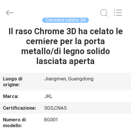
JinKaiLi
Hardware
Products
Co.,Ltd.
All
Cerniere celate 3d
Rights
Reserved.
Developed
Il raso Chrome 3D ha celato le
CASA
by
ECER
cerniere per la porta
PRODOTTI
metallo/di legno solido
lasciata aperta
CIRCA
NOI
Luogo di
Jiangmen, Guangdong
origine:
GIRO
Marca:
JKL
DELLA
Certificazione:
SGS,CNAS
FABBRICA
Numero di
BG001
modello: