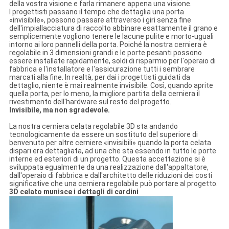
della vostra visione e farla rimanere appena una visione.
I progettisti passano il tempo che dettaglia una porta
«invisibile», possono passare attraverso i giri senza fine
dell'impiallacciatura di raccolto abbinare esattamente il grano e
semplicemente vogliono tenere le lacune pulite e morto-uguali
intorno ai loro pannelli della porta. Poiché la nostra cerniera è
regolabile in 3 dimensioni grandi e le porte pesanti possono
essere installate rapidamente, soldi di risparmio per l'operaio di
fabbrica e l'installatore e l'assicurazione tutti i sembrare
marcati alla fine. In realtà, per dai i progettisti guidati da
dettaglio, niente è mai realmente invisibile. Così, quando aprite
quella porta, per lo meno, la migliore partita della cerniera il
rivestimento dell'hardware sul resto del progetto.
Invisibile, ma non sgradevole.
La nostra cerniera celata regolabile 3D sta andando
tecnologicamente da essere un sostituto del superiore di
benvenuto per altre cerniere «invisibili» quando la porta celata
dispari era dettagliata, ad una che sta essendo in tutto le porte
interne ed esteriori di un progetto. Questa accettazione si è
sviluppata egualmente da una realizzazione dall'appaltatore,
dall'operaio di fabbrica e dall'architetto delle riduzioni dei costi
significative che una cerniera regolabile può portare al progetto.
3D celato munisce i dettagli di cardini