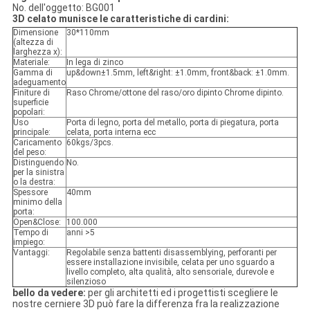
No. dell'oggetto: BG001
3D celato munisce le caratteristiche di cardini:
Dimensione
30*110mm
(altezza di
larghezza x):
Materiale:
In lega di zinco
Gamma di
up&down±1.5mm, left&right: ±1.0mm, front&back: ±1.0mm.
adeguamento
Finiture di
Raso Chrome/ottone del raso/oro dipinto Chrome dipinto.
superficie
popolari:
Uso
Porta di legno, porta del metallo, porta di piegatura, porta
principale:
celata, porta interna ecc
Caricamento
60kgs/3pcs.
del peso:
Distinguendo
No.
per la sinistra
o la destra:
Spessore
40mm
minimo della
porta:
Open&Close:
100.000
Tempo di
anni >5
impiego:
Vantaggi:
Regolabile senza battenti disassemblying, perforanti per
essere installazione invisibile, celata per uno sguardo a
livello completo, alta qualità, alto sensoriale, durevole e
silenzioso
bello da vedere:
per gli architetti ed i progettisti scegliere le
nostre cerniere 3D può fare la differenza fra la realizzazione