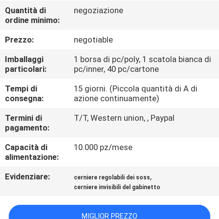
CONTROLLO
Quantità di
negoziazione
ordine minimo:
DI
QUALITÀ
Prezzo:
negotiable
Imballaggi
1 borsa di pc/poly, 1 scatola bianca di
CONTATTICI
particolari:
pc/inner, 40 pc/cartone
Tempi di
15 giorni. (Piccola quantità di A di
consegna:
azione continuamente)
NOTIZIE
Termini di
T/T, Western union, , Paypal
pagamento:
CASI
Capacità di
10.000 pz/mese
alimentazione:
MAPPA
Evidenziare:
,
cerniere regolabili dei soss
DEL
cerniere invisibili del gabinetto
SITO
MIGLIOR PREZZO