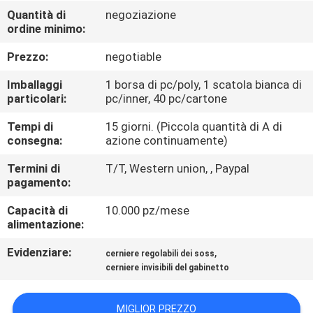
CONTROLLO
Quantità di
negoziazione
ordine minimo:
DI
QUALITÀ
Prezzo:
negotiable
Imballaggi
1 borsa di pc/poly, 1 scatola bianca di
CONTATTICI
particolari:
pc/inner, 40 pc/cartone
Tempi di
15 giorni. (Piccola quantità di A di
consegna:
azione continuamente)
NOTIZIE
Termini di
T/T, Western union, , Paypal
pagamento:
CASI
Capacità di
10.000 pz/mese
alimentazione:
MAPPA
Evidenziare:
,
cerniere regolabili dei soss
DEL
cerniere invisibili del gabinetto
SITO
MIGLIOR PREZZO