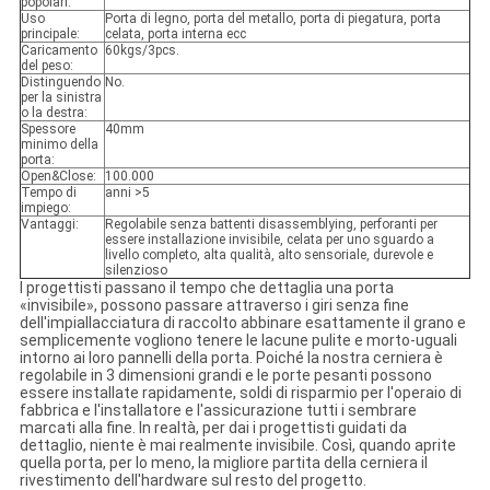
popolari:
Uso
Porta di legno, porta del metallo, porta di piegatura, porta
principale:
celata, porta interna ecc
Caricamento
60kgs/3pcs.
del peso:
Distinguendo
No.
per la sinistra
o la destra:
Spessore
40mm
minimo della
porta:
Open&Close:
100.000
Tempo di
anni >5
impiego:
Vantaggi:
Regolabile senza battenti disassemblying, perforanti per
essere installazione invisibile, celata per uno sguardo a
livello completo, alta qualità, alto sensoriale, durevole e
silenzioso
I progettisti passano il tempo che dettaglia una porta
«invisibile», possono passare attraverso i giri senza fine
dell'impiallacciatura di raccolto abbinare esattamente il grano e
semplicemente vogliono tenere le lacune pulite e morto-uguali
intorno ai loro pannelli della porta. Poiché la nostra cerniera è
regolabile in 3 dimensioni grandi e le porte pesanti possono
essere installate rapidamente, soldi di risparmio per l'operaio di
fabbrica e l'installatore e l'assicurazione tutti i sembrare
marcati alla fine. In realtà, per dai i progettisti guidati da
dettaglio, niente è mai realmente invisibile. Così, quando aprite
quella porta, per lo meno, la migliore partita della cerniera il
rivestimento dell'hardware sul resto del progetto.