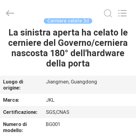
JinKaiLi
Hardware
Products
Co.,Ltd.
All
Cerniere celate 3d
Rights
Reserved.
Developed
La sinistra aperta ha celato le
CASA
by
ECER
cerniere del Governo/cerniera
PRODOTTI
nascosta 180° dell'hardware
della porta
CIRCA
NOI
Luogo di
Jiangmen, Guangdong
origine:
GIRO
Marca:
JKL
DELLA
Certificazione:
SGS,CNAS
FABBRICA
Numero di
BG001
modello: