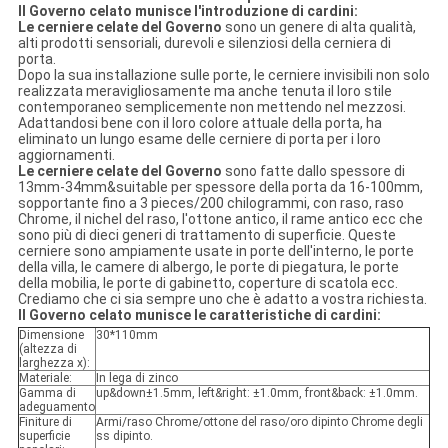
Il Governo celato munisce l'introduzione di cardini:
Le cerniere celate del Governo
sono un genere di alta qualità,
alti prodotti sensoriali, durevoli e silenziosi della cerniera di
porta.
Dopo la sua installazione sulle porte, le cerniere invisibili non solo
realizzata meravigliosamente ma anche tenuta il loro stile
contemporaneo semplicemente non mettendo nel mezzosi.
Adattandosi bene con il loro colore attuale della porta, ha
eliminato un lungo esame delle cerniere di porta per i loro
aggiornamenti.
Le cerniere celate del Governo
sono fatte dallo spessore di
13mm-34mm&suitable per spessore della porta da 16-100mm,
sopportante fino a 3 pieces/200 chilogrammi, con raso, raso
Chrome, il nichel del raso, l'ottone antico, il rame antico ecc che
sono più di dieci generi di trattamento di superficie. Queste
cerniere sono ampiamente usate in porte dell'interno, le porte
della villa, le camere di albergo, le porte di piegatura, le porte
della mobilia, le porte di gabinetto, coperture di scatola ecc.
Crediamo che ci sia sempre uno che è adatto a vostra richiesta.
Il Governo celato munisce le caratteristiche di cardini:
Dimensione
30*110mm
(altezza di
larghezza x):
Materiale:
In lega di zinco
Gamma di
up&down±1.5mm, left&right: ±1.0mm, front&back: ±1.0mm.
adeguamento
Finiture di
Armi/raso Chrome/ottone del raso/oro dipinto Chrome degli
superficie
ss dipinto.