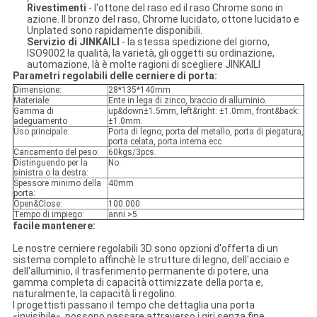
Rivestimenti
- l'ottone del raso ed il raso Chrome sono in
azione. Il bronzo del raso, Chrome lucidato, ottone lucidato e
Unplated sono rapidamente disponibili.
Servizio di JINKAILI
- la stessa spedizione del giorno,
ISO9002 la qualità, la varietà, gli oggetti su ordinazione,
automazione, là è molte ragioni di scegliere JINKAILI
Parametri regolabili delle cerniere di porta:
Dimensione:
28*135*140mm
Materiale:
Ente in lega di zinco, braccio di alluminio.
Gamma di
up&down±1.5mm, left&right: ±1.0mm, front&back:
adeguamento
±1.0mm.
Uso principale:
Porta di legno, porta del metallo, porta di piegatura,
porta celata, porta interna ecc
Caricamento del peso:
60kgs/3pcs.
Distinguendo per la
No.
sinistra o la destra:
Spessore minimo della
40mm
porta:
Open&Close:
100.000
Tempo di impiego:
anni >5
facile mantenere:
Le nostre cerniere regolabili 3D sono opzioni d'offerta di un
sistema completo affinchè le strutture di legno, dell'acciaio e
dell'alluminio, il trasferimento permanente di potere, una
gamma completa di capacità ottimizzate della porta e,
naturalmente, la capacità li regolino.
I progettisti passano il tempo che dettaglia una porta
«invisibile», possono passare attraverso i giri senza fine