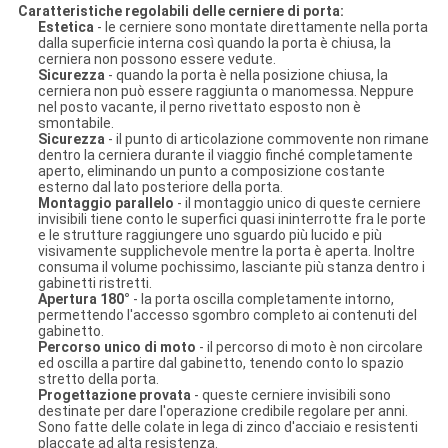
Caratteristiche regolabili delle cerniere di porta:
Estetica
- le cerniere sono montate direttamente nella porta
dalla superficie interna così quando la porta è chiusa, la
cerniera non possono essere vedute.
Sicurezza
- quando la porta è nella posizione chiusa, la
cerniera non può essere raggiunta o manomessa. Neppure
nel posto vacante, il perno rivettato esposto non è
smontabile.
Sicurezza
- il punto di articolazione commovente non rimane
dentro la cerniera durante il viaggio finché completamente
aperto, eliminando un punto a composizione costante
esterno dal lato posteriore della porta.
Montaggio parallelo
- il montaggio unico di queste cerniere
invisibili tiene conto le superfici quasi ininterrotte fra le porte
e le strutture raggiungere uno sguardo più lucido e più
visivamente supplichevole mentre la porta è aperta. Inoltre
consuma il volume pochissimo, lasciante più stanza dentro i
gabinetti ristretti.
Apertura 180°
- la porta oscilla completamente intorno,
permettendo l'accesso sgombro completo ai contenuti del
gabinetto.
Percorso unico di moto
- il percorso di moto è non circolare
ed oscilla a partire dal gabinetto, tenendo conto lo spazio
stretto della porta.
Progettazione provata
- queste cerniere invisibili sono
destinate per dare l'operazione credibile regolare per anni.
Sono fatte delle colate in lega di zinco d'acciaio e resistenti
placcate ad alta resistenza.