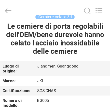
JinKaiLi
Hardware
Products
Co.,Ltd.
All
Cerniere celate 3d
Rights
Reserved.
Developed
Le cerniere di porta regolabili
CASA
by
ECER
dell'OEM/bene durevole hanno
PRODOTTI
celato l'acciaio inossidabile
delle cerniere
CIRCA
NOI
Luogo di
Jiangmen, Guangdong
origine:
GIRO
Marca:
JKL
DELLA
Certificazione:
SGS,CNAS
FABBRICA
Numero di
BG005
modello: