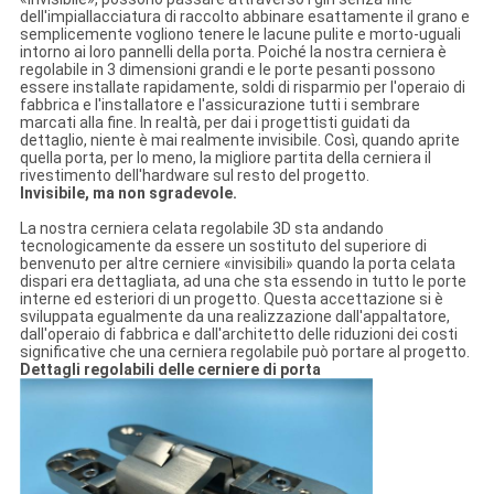
dell'impiallacciatura di raccolto abbinare esattamente il grano e
semplicemente vogliono tenere le lacune pulite e morto-uguali
intorno ai loro pannelli della porta. Poiché la nostra cerniera è
regolabile in 3 dimensioni grandi e le porte pesanti possono
essere installate rapidamente, soldi di risparmio per l'operaio di
fabbrica e l'installatore e l'assicurazione tutti i sembrare
marcati alla fine. In realtà, per dai i progettisti guidati da
dettaglio, niente è mai realmente invisibile. Così, quando aprite
quella porta, per lo meno, la migliore partita della cerniera il
rivestimento dell'hardware sul resto del progetto.
Invisibile, ma non sgradevole.
La nostra cerniera celata regolabile 3D sta andando
tecnologicamente da essere un sostituto del superiore di
benvenuto per altre cerniere «invisibili» quando la porta celata
dispari era dettagliata, ad una che sta essendo in tutto le porte
interne ed esteriori di un progetto. Questa accettazione si è
sviluppata egualmente da una realizzazione dall'appaltatore,
dall'operaio di fabbrica e dall'architetto delle riduzioni dei costi
significative che una cerniera regolabile può portare al progetto.
Dettagli regolabili delle cerniere di porta