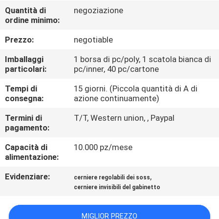
CONTROLLO
Quantità di
negoziazione
ordine minimo:
DI
QUALITÀ
Prezzo:
negotiable
Imballaggi
1 borsa di pc/poly, 1 scatola bianca di
CONTATTICI
particolari:
pc/inner, 40 pc/cartone
Tempi di
15 giorni. (Piccola quantità di A di
consegna:
azione continuamente)
NOTIZIE
Termini di
T/T, Western union, , Paypal
pagamento:
CASI
Capacità di
10.000 pz/mese
alimentazione:
MAPPA
Evidenziare:
,
cerniere regolabili dei soss
DEL
cerniere invisibili del gabinetto
SITO
MIGLIOR PREZZO