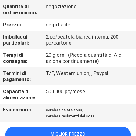
CONTROLLO
Quantità di
negoziazione
ordine minimo:
DI
QUALITÀ
Prezzo:
negotiable
Imballaggi
2 pc/scatola bianca interna, 200
CONTATTICI
particolari:
pc/cartone.
Tempi di
20 giorni. (Piccola quantità di A di
consegna:
azione continuamente)
NOTIZIE
Termini di
T/T, Western union, , Paypal
pagamento:
CASI
Capacità di
500.000 pc/mese
alimentazione:
MAPPA
Evidenziare:
,
cerniere celate soss
DEL
cerniere resistenti dei soss
SITO
MIGLIOR PREZZO