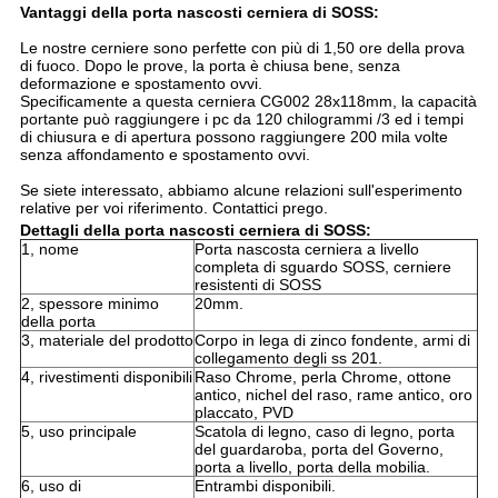
Vantaggi della porta nascosti cerniera di SOSS:
Le nostre cerniere sono perfette con più di 1,50 ore della prova
di fuoco. Dopo le prove, la porta è chiusa bene, senza
deformazione e spostamento ovvi.
Specificamente a questa cerniera CG002 28x118mm, la capacità
portante può raggiungere i pc da 120 chilogrammi /3 ed i tempi
di chiusura e di apertura possono raggiungere 200 mila volte
senza affondamento e spostamento ovvi.
Se siete interessato, abbiamo alcune relazioni sull'esperimento
relative per voi riferimento. Contattici prego.
Dettagli della porta nascosti cerniera di SOSS:
1, nome
Porta nascosta cerniera a livello
completa di sguardo SOSS, cerniere
resistenti di SOSS
2, spessore minimo
20mm.
della porta
3, materiale del prodotto
Corpo in lega di zinco fondente, armi di
collegamento degli ss 201.
4, rivestimenti disponibili
Raso Chrome, perla Chrome, ottone
antico, nichel del raso, rame antico, oro
placcato, PVD
5, uso principale
Scatola di legno, caso di legno, porta
del guardaroba, porta del Governo,
porta a livello, porta della mobilia.
6, uso di
Entrambi disponibili.