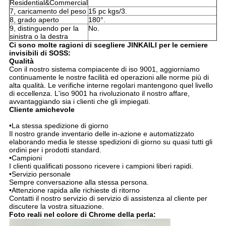
Residential&Commercial
7, caricamento del peso
15 pc kgs/3.
8, grado aperto
180°.
9, distinguendo per la
No.
sinistra o la destra
Ci sono molte ragioni di scegliere JINKAILI per le cerniere
invisibili di SOSS:
Qualità
Con il nostro sistema compiacente di iso 9001, aggiorniamo
continuamente le nostre facilità ed operazioni alle norme più di
alta qualità. Le verifiche interne regolari mantengono quel livello
di eccellenza. L'iso 9001 ha rivoluzionato il nostro affare,
avvantaggiando sia i clienti che gli impiegati.
Cliente amichevole
•La stessa spedizione di giorno
Il nostro grande inventario delle in-azione e automatizzato
elaborando media le stesse spedizioni di giorno su quasi tutti gli
ordini per i prodotti standard.
•Campioni
I clienti qualificati possono ricevere i campioni liberi rapidi.
•Servizio personale
Sempre conversazione alla stessa persona.
•Attenzione rapida alle richieste di ritorno
Contatti il nostro servizio di servizio di assistenza al cliente per
discutere la vostra situazione.
Foto reali nel colore di Chrome della perla: