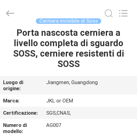
Hardware
Products
Co.,Ltd.
All
Rights
Cerniera invisibile di Soss
Reserved.
Developed
Porta nascosta cerniera a
CASA
by
ECER
livello completa di sguardo
PRODOTTI
SOSS, cerniere resistenti di
SOSS
CIRCA
NOI
Luogo di
Jiangmen, Guangdong
origine:
GIRO
Marca:
JKL or OEM
DELLA
Certificazione:
SGS,CNAS,
FABBRICA
Numero di
AG007
modello: