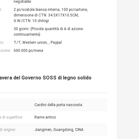
negotiable
i:
2 pc/scatola bianca interna, 100 pc/cartone,
dimensione di CTN: 34.5X17X10.5CM,
G.W./CTN: 10 chilogr
30 giorni. (Piccola quantità di A di azione
continuamente)
to:
T/T, Western union, , Paypal
azione:
500.000 pc/mese
mavera del Governo SOSS di legno solido
Cardini della porta nascosta
a di superficie:
Rame antico
i origine:
Jiangmen, Guangdong, CINA