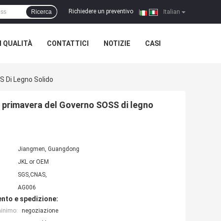
Richiedere un preventivo
Ricerca
|
Italian
 QUALITÀ
CONTATTICI
NOTIZIE
CASI
S Di Legno Solido
a primavera del Governo SOSS di legno
Jiangmen, Guangdong
JKL or OEM
SGS,CNAS,
AG006
nto e spedizione:
minimo:
negoziazione