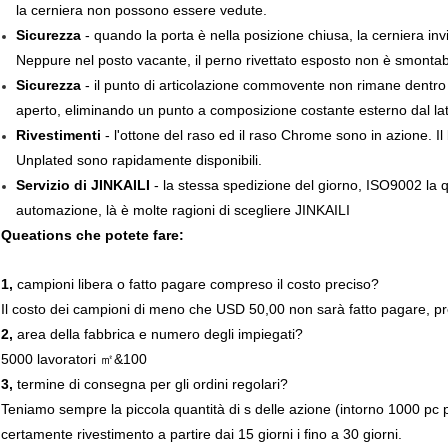
la cerniera non possono essere vedute.
Sicurezza
- quando la porta è nella posizione chiusa, la cerniera i
Neppure nel posto vacante, il perno rivettato esposto non è smontab
Sicurezza
- il punto di articolazione commovente non rimane dentro 
aperto, eliminando un punto a composizione costante esterno dal lato
Rivestimenti
- l'ottone del raso ed il raso Chrome sono in azione. I
Unplated sono rapidamente disponibili.
Servizio di JINKAILI
- la stessa spedizione del giorno, ISO9002 la qua
automazione, là è molte ragioni di scegliere JINKAILI
Queations che potete fare:
1,
campioni libera o fatto pagare compreso il costo preciso?
Il costo dei campioni di meno che USD 50,00 non sarà fatto pagare, prec
2,
area della fabbrica e numero degli impiegati?
5000 lavoratori ㎡&100
3,
termine di consegna per gli ordini regolari?
Teniamo sempre la piccola quantità di s delle azione (intorno 1000 pc pe
certamente rivestimento a partire dai 15 giorni i fino a 30 giorni.