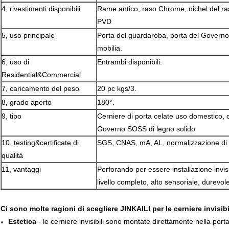
4, rivestimenti disponibili
Rame antico, raso Chrome, nichel del ras
PVD
5, uso principale
Porta del guardaroba, porta del Governo, 
mobilia.
6, uso di
Entrambi disponibili.
Residential&Commercial
7, caricamento del peso
20 pc kgs/3.
8, grado aperto
180°.
9, tipo
Cerniere di porta celate uso domestico, 
Governo SOSS di legno solido
10, testing&certificate di
SGS, CNAS, mA, AL, normalizzazione di s
qualità
11, vantaggi
Perforando per essere installazione invis
livello completo, alto sensoriale, durevole
Ci sono molte ragioni di scegliere JINKAILI per le cerniere invisib
Estetica
- le cerniere invisibili sono montate direttamente nella port