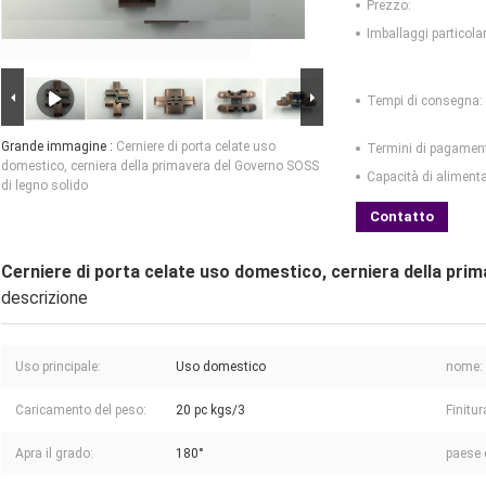
Prezzo:
Imballaggi particolar
Tempi di consegna:
Grande immagine :
Cerniere di porta celate uso
Termini di pagamen
domestico, cerniera della primavera del Governo SOSS
Capacità di aliment
di legno solido
Contatto
Cerniere di porta celate uso domestico, cerniera della pri
descrizione
Uso principale:
Uso domestico
nome:
Caricamento del peso:
20 pc kgs/3
Finitur
Apra il grado:
180°
paese d