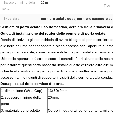
Spessore minimo della
20 mm
Tipo:
porta:
cerniere celate soss
cerniere nascoste s
Evidenziare:
,
Cerniere di porta celate uso domestico, cerniera della primavera
Guida di installazione del router delle cerniere di porta celate.
Renda distintivo e gli non richieda di avere bisogno di per le cernier
e le belle adjunte per concedere a pieno accesso con l'apertura questo 
per le porte nascoste, come cerniere di tectus per dentellare i soss e l
Utile nelle aperture più strette sotto. Il controllo fuori alcune delle nost
per installare questi porta nascosta installa queste cerniere oltre alle 
richiede alla vostra fonte per la porta di gabinetto inoltre vi richiede p
accesso tramite i giunti di supporto invisibili della cerniera dalla condu
Dettagli
celati delle cerniere
di
porta
:
1, dimensione (WxLxGap)
13x60x9mm.
2, spessore minimo della
20mm.
porta
3, materiale del prodotto
Corpo in lega di zinco fondente, armi di 