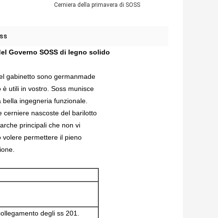
Cerniera della primavera di SOSS
oss
 del Governo SOSS di legno solido
e del gabinetto sono germanmade
è utili in vostro. Soss munisce
a bella ingegneria funzionale.
re cerniere nascoste del barilotto
marche principali che non vi
uò volere permettere il pieno
zione.
collegamento degli ss 201.