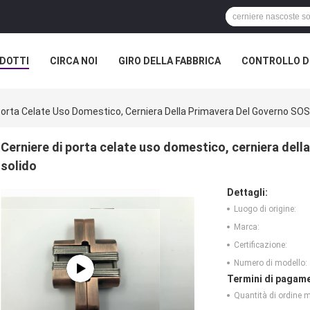
DOTTI
CIRCA NOI
GIRO DELLA FABBRICA
CONTROLLO DI
Porta Celate Uso Domestico, Cerniera Della Primavera Del Governo SOS
Cerniere di porta celate uso domestico, cerniera dell
solido
Dettagli:
Luogo di origine:
Marca:
Certificazione:
Numero di modello:
Termini di pagame
Quantità di ordine 