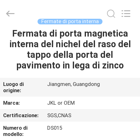
JinKaiLi
Hardware
Products
Co.,Ltd.
All
Fermate di porta interna
Rights
Reserved.
Developed
Fermata di porta magnetica
CASA
by
ECER
interna del nichel del raso del
PRODOTTI
tappo della porta del
pavimento in lega di zinco
CIRCA
NOI
Luogo di
Jiangmen, Guangdong
origine:
GIRO
Marca:
JKL or OEM
DELLA
Certificazione:
SGS,CNAS
FABBRICA
Numero di
DS015
modello: