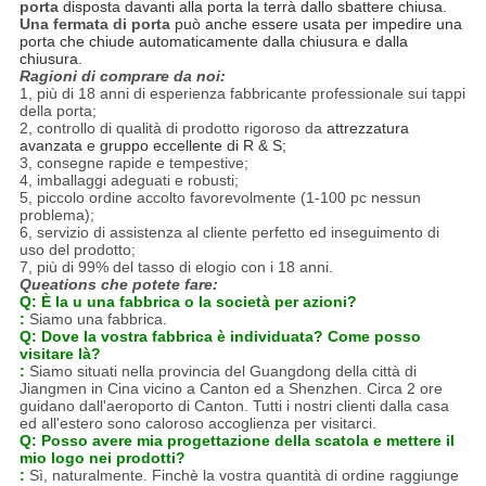
porta
disposta davanti alla porta la terrà dallo sbattere chiusa.
Una fermata di porta
può anche essere usata per impedire una
porta che chiude automaticamente dalla chiusura e dalla
chiusura.
Ragioni di comprare da noi:
1, più di 18 anni di esperienza fabbricante professionale sui tappi
della porta;
2, controllo di qualità di prodotto rigoroso da
attrezzatura
avanzata e gruppo eccellente di R & S;
3, consegne rapide e tempestive;
4, imballaggi adeguati e robusti;
5, piccolo ordine accolto favorevolmente (1-100 pc nessun
problema);
6, servizio di assistenza al cliente perfetto ed inseguimento di
uso del prodotto;
7, più di 99% del tasso di elogio con i 18 anni.
Queations che potete fare:
Q: È la u una fabbrica o la società per azioni?
:
Siamo una fabbrica.
Q: Dove la vostra fabbrica è individuata? Come posso
visitare là?
:
Siamo situati nella provincia del Guangdong della città di
Jiangmen in Cina vicino a Canton ed a Shenzhen. Circa 2 ore
guidano dall'aeroporto di Canton. Tutti i nostri clienti dalla casa
ed all'estero sono caloroso accoglienza per visitarci.
Q: Posso avere mia progettazione della scatola e mettere il
mio logo nei prodotti?
:
Sì, naturalmente. Finchè la vostra quantità di ordine raggiunge