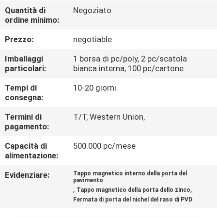
CONTROLLO
Quantità di
Negoziato
ordine minimo:
DI
QUALITÀ
Prezzo:
negotiable
Imballaggi
1 borsa di pc/poly, 2 pc/scatola
CONTATTICI
particolari:
bianca interna, 100 pc/cartone
Tempi di
10-20 giorni.
consegna:
NOTIZIE
Termini di
T/T, Western Union,
pagamento:
CASI
Capacità di
500.000 pc/mese
alimentazione:
MAPPA
Evidenziare:
Tappo magnetico interno della porta del
DEL
pavimento
,
,
Tappo magnetico della porta dello zinco
SITO
Fermata di porta del nichel del raso di PVD