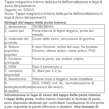
Tappo magnetico interno della porta dell'installazione in lega di
zinco del pavimento
Oggetto no: DS015
Nome:
Tappo magnetico interno della porta dell'installazione in
lega di zinco del pavimento
Dettagli del tappo della porta interna:
1, dimensione
76x38x38mm
.
2, usano per
Porta interna di legno leggera, porta del
metallo.
3, materiale del
Corpo dello zinco, percussore di gomma
prodotto
4, finiture
Il raso Chrome, nichel del raso, ha lucidato
superfice
Chrome, ottone antico, rame antico, PVD
popolari
5, funzione
Fermi la porta, per evitare colpire.
principale
6, OEM
Dato il benvenuto a
7, campioni
Sì, liberi per 1-2 pc.
disponibili
8, favoriscono
Volume muto e leggero, facile installare
9,
SGS, CNAS, mA, AL, normalizzazione di
testing&certificate
sicurezza del lavoro.
di qualità
Introduzione in lega di zinco del tappo della porta interna:
I tappi della porta
, inoltre hanno chiamato le fermate di porta,
sono dispositivi destinati per controllare l'oscillazione di
una
porta
e per impedirla le pareti offensive o sbattere.
Una fermata di