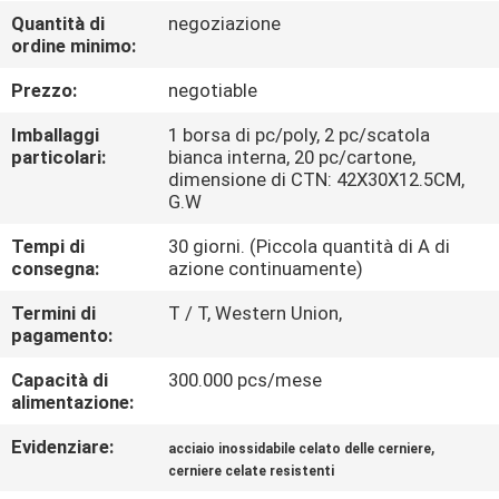
CONTROLLO
Quantità di
negoziazione
ordine minimo:
DI
QUALITÀ
Prezzo:
negotiable
Imballaggi
1 borsa di pc/poly, 2 pc/scatola
CONTATTICI
particolari:
bianca interna, 20 pc/cartone,
dimensione di CTN: 42X30X12.5CM,
G.W
NOTIZIE
Tempi di
30 giorni. (Piccola quantità di A di
consegna:
azione continuamente)
CASI
Termini di
T / T, Western Union,
pagamento:
MAPPA
Capacità di
300.000 pcs/mese
alimentazione:
DEL
SITO
Evidenziare:
,
acciaio inossidabile celato delle cerniere
cerniere celate resistenti