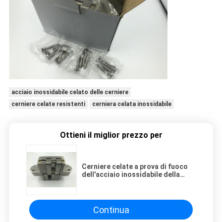
acciaio inossidabile celato delle cerniere
cerniere celate resistenti
cerniera celata inossidabile
Ottieni il miglior prezzo per
Cerniere celate a prova di fuoco
dell'acciaio inossidabile della
colata con un carico di 150 pc
Kgs/3
Continua