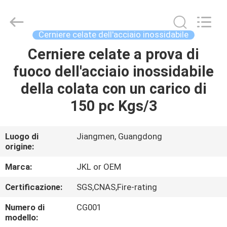
JinKaiLi
Hardware
Products
Co.,Ltd.
All
Cerniere celate dell'acciaio inossidabile
Rights
Reserved.
Cerniere celate a prova di
CASA
Developed
by
ECER
fuoco dell'acciaio inossidabile
PRODOTTI
della colata con un carico di
150 pc Kgs/3
CIRCA
NOI
Luogo di
Jiangmen, Guangdong
origine:
GIRO
Marca:
JKL or OEM
DELLA
Certificazione:
SGS,CNAS,Fire-rating
FABBRICA
Numero di
CG001
modello: