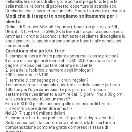
della villa, le camere di albergo, le porte di piegatura, le porte
della mobilia, le porte di gabinetto, coperture di scatola ecc.
Crediamo che ci sia sempre uno che è adatto a vostra richiesta.
Modi che di trasporto scegliamo solitamente per i
clienti:
Ordine di Samples&Small: Esprima (di porta in porta) via DHL,
UPS, il TNT, FEDEX, lo SME, SF, la linea di trasporto speciale ecc.
Ammassi l'ordine: Secondo la richiesta del cliente di scegliere lo
spedizioniere, le spese saranno pagate basate alle condizioni
commerciali.
Queations che potete fare:
1, campioni libera o fatto pagare compreso il costo preciso?
Il costo dei campioni di meno che USD 50,00 non sarà fatto
pagare, preciso per costare dal lato del cliente.
2, area della fabbrica e numero degli impiegati?
5000 lavoratori ㎡&100
3, termine di consegna per gli ordini regolari?
Teniamo sempre la piccola quantità di s delle azione (intorno
1000 pc per l'ogni dimensioni) e per gli ordini di massa,
certamente rivestimento a partire dai 15 giorni i fino a 30 giorni.
4, la vostra capacità per un mese?
Fino a 500.000 pc che accoding alle dimensioni differenti.
5, il vostro valore di vendite annuali?
Nel 2017, superi 6 milione dollari.
6, come tratterete sui problemi di qualità di dopo-vendita?
Se la responsabilità confermata dal nostro lato, noi farà la
compensazione completa gratis compreso la tassa di