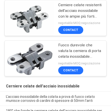
Cerniere celate resistenti
dell'acciaio inossidabile
con le ampie più forti
armi di collegamento
negotiable MOQ:negoziazione
CONTACT
Fuoco durevole che
valuta la cerniera di porta
celata inossidabile
19x95mm 180 gradi
negotiable MOQ:negoziazione
CONTACT
Cerniere celate dell'acciaio inossidabile
L'acciaio inossidabile della colata a prova di fuoco celato
munisce corrosivo di cardini di spessore di 50mm l'anti
180° che fonde le cerniere celate dell'acciaio inossidabile per