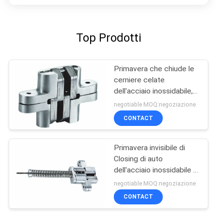
Top Prodotti
Primavera che chiude le
cerniere celate
dell'acciaio inossidabile,
cerniere invisibili per le
negotiable MOQ:negoziazione
porte interne
CONTACT
Primavera invisibile di
Closing di auto
dell'acciaio inossidabile di
4 di montaggio dei fori
negotiable MOQ:negoziazione
cerniere del Governo
CONTACT