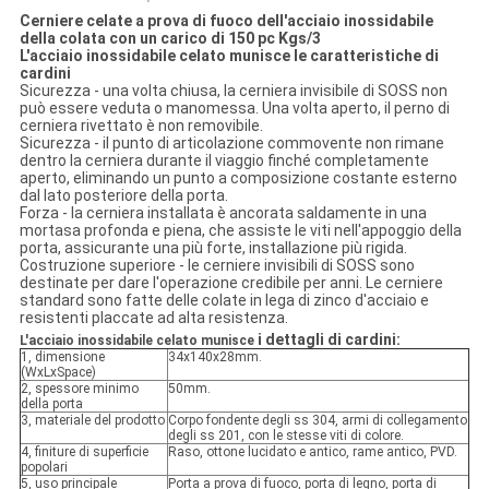
Cerniere celate a prova di fuoco dell'acciaio inossidabile
della colata con un carico di 150 pc Kgs/3
L'acciaio inossidabile celato munisce le caratteristiche di
cardini
Sicurezza - una volta chiusa, la cerniera invisibile di SOSS non
può essere veduta o manomessa. Una volta aperto, il perno di
cerniera rivettato è non removibile.
Sicurezza - il punto di articolazione commovente non rimane
dentro la cerniera durante il viaggio finché completamente
aperto, eliminando un punto a composizione costante esterno
dal lato posteriore della porta.
Forza - la cerniera installata è ancorata saldamente in una
mortasa profonda e piena, che assiste le viti nell'appoggio della
porta, assicurante una più forte, installazione più rigida.
Costruzione superiore - le cerniere invisibili di SOSS sono
destinate per dare l'operazione credibile per anni. Le cerniere
standard sono fatte delle colate in lega di zinco d'acciaio e
resistenti placcate ad alta resistenza.
i dettagli di cardini:
L'acciaio inossidabile celato munisce
1, dimensione
34x140x28mm.
(WxLxSpace)
2, spessore minimo
50mm.
della porta
3, materiale del prodotto
Corpo fondente degli ss 304, armi di collegamento
degli ss 201, con le stesse viti di colore.
4, finiture di superficie
Raso, ottone lucidato e antico, rame antico, PVD.
popolari
5, uso principale
Porta a prova di fuoco, porta di legno, porta di