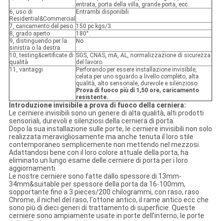
entrata, porta della villa, grande porta, ecc.
6, uso di
Entrambi disponibili.
Residential&Commercial
7, caricamento del peso
150 pc kgs/3.
8, grado aperto
180°.
9, distinguendo per la
No.
sinistra o la destra
10, testing&certificate di
SGS, CNAS, mA, AL, normalizzazione di sicurezza
qualità
del lavoro.
11, vantaggi
Perforando per essere installazione invisibile,
celata per uno sguardo a livello completo, alta
qualità, alto sensoriale, durevole e silenzioso.
Prova di fuoco più di 1,50 ore, caricamento
resistente.
Introduzione invisibile a prova di fuoco della cerniera:
Le cerniere invisibili sono un genere di alta qualità, alti prodotti
sensoriali, durevoli e silenziosi della cerniera di porta.
Dopo la sua installazione sulle porte, le cerniere invisibili non solo
realizzata meravigliosamente ma anche tenuta il loro stile
contemporaneo semplicemente non mettendo nel mezzosi.
Adattandosi bene con il loro colore attuale della porta, ha
eliminato un lungo esame delle cerniere di porta per i loro
aggiornamenti.
Le nostre cerniere sono fatte dallo spessore di 13mm-
34mm&suitable per spessore della porta da 16-100mm,
sopportante fino a 3 pieces/200 chilogrammi, con raso, raso
Chrome, il nichel del raso, l'ottone antico, il rame antico ecc che
sono più di dieci generi di trattamento di superficie. Queste
cerniere sono ampiamente usate in porte dell'interno, le porte