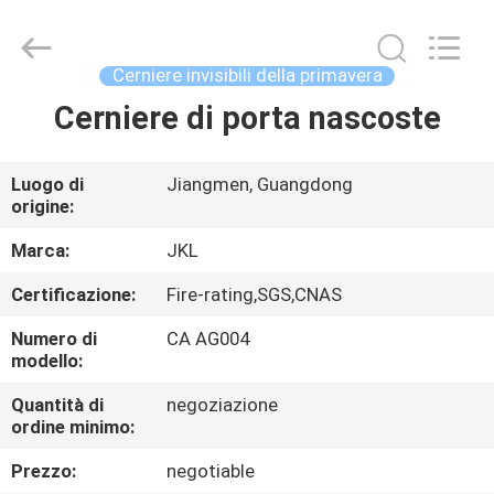
JinKaiLi
Hardware
Products
Co.,Ltd.
All
Cerniere invisibili della primavera
Rights
Reserved.
Cerniere di porta nascoste
CASA
Developed
by
ECER
PRODOTTI
Luogo di
Jiangmen, Guangdong
origine:
CIRCA
Marca:
JKL
NOI
Certificazione:
Fire-rating,SGS,CNAS
Numero di
CA AG004
GIRO
modello:
DELLA
Quantità di
negoziazione
ordine minimo:
FABBRICA
Prezzo:
negotiable