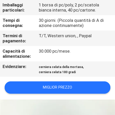
CONTROLLO
Imballaggi
1 borsa di pc/poly, 2 pc/scatola
particolari:
bianca interna, 40 pc/cartone.
DI
QUALITÀ
Tempi di
30 giorni. (Piccola quantità di A di
consegna:
azione continuamente)
Termini di
T/T, Western union, , Paypal
CONTATTICI
pagamento:
Capacità di
30.000 pc/mese.
NOTIZIE
alimentazione:
Evidenziare:
,
cerniera celata della mortasa
CASI
cerniera celata 180 gradi
MAPPA
MIGLIOR PREZZO
DEL
SITO