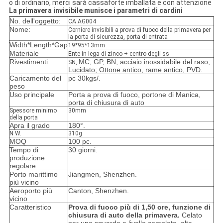
o di ordinario, merci sarà cassaforte imballata e con attenzione
La primavera invisibile munisce i parametri di cardini
No. dell'oggetto:
CA AG004
Nome:
Cerniere invisibili a prova di fuoco della primavera per
la porta di sicurezza, porta di entrata
Width*Length*Gap
19*95*13mm
Materiale
Ente in lega di zinco + centro degli ss
Rivestimenti
MC, GP, BN, acciaio inossidabile del raso;
SN,
Lucidato; Ottone antico, rame antico, PVD.
Caricamento del
pc 30kgs/.
peso
Uso principale
Porta a prova di fuoco, portone di Manica,
porta di chiusura di auto
Spessore minimo
30mm
della porta
Apra il grado
180°.
N W.
310g
MOQ
100 pc.
Tempo di
30 giorni.
produzione
regolare
Porto marittimo
Jiangmen, Shenzhen.
più vicino
Aeroporto più
Canton, Shenzhen.
vicino
Caratteristico
Prova di fuoco più di 1,50 ore, funzione di
chiusura di auto della primavera.
Celato