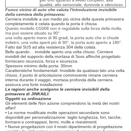
per uno sguardo a livello completo, alta
qualità, alto sensoriale, durevole e silenzioso.
Fuoco vicino di auto che valuta l'introduzione invisibile
della cerniera della primavera
:
Cerniera invisibile a uso medio più vicina della questa primavera
completamente è celata quando la porta è chiusa.
Questo modello CG008 non è regolabile sulla forza della molla,
ma può essere situato su 90°.
una volta aperto meno di 90 gradi, la porta auto che si chiude
indietro, una volta aperti più di 90°, la porta auto aperto a 180°.
Fatto dal SUS ad alta resistenza 304 della colata.
Bello quando… invisibile aperto una volta chiuso. Cerniere
invisibili del supporto della mortasa di Soss affinchè progettato
forniscano sicurezza, forza e sicurezza.
Spessore minimo della porta: 30mm
Caratteristiche fondamentali: Invisibile da qualsiasi lato una volta
chiuso, il punto di articolazione commovente rimane cerniera
interna durante il viaggio, mortasa profonda della cerniera
assicura una forte installazione
Le ragioni anche scelgono le cerniere invisibili della
primavera di JINKAILI:
Oggetti su ordinazione
Gli elementi delle Non azione comprendono la metà dei nostri
affari!
• Le norme modificate molte operazioni secondarie sono
disponibili per personalizzazione: taglio lunghezza, fori, tacche,
formarsi e contrappesi, fermi, molle e rivestimenti.
• Nuove progettazioni con il nostri dipartimento di progettazione